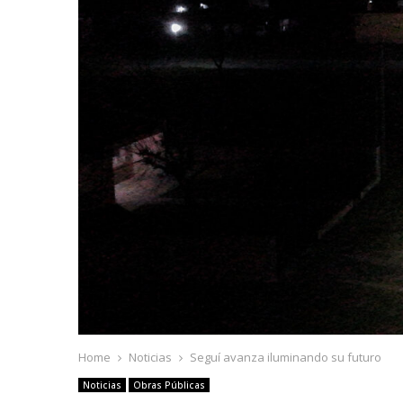
Home
Noticias
Seguí avanza iluminando su futuro
Noticias
Obras Públicas